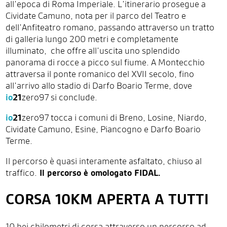
all’epoca di Roma Imperiale. L’itinerario prosegue a
Cividate Camuno, nota per il parco del Teatro e
dell’Anfiteatro romano, passando attraverso un tratto
di galleria lungo 200 metri e completamente
illuminato,
che offre all’uscita uno splendido
panorama di rocce a picco sul fiume. A Montecchio
attraversa il ponte romanico del XVII secolo, fino
all’arrivo allo stadio di Darfo Boario Terme, dove
io
21
zero97 si conclude.
io
21
zero97 tocca i comuni di Breno, Losine, Niardo,
Cividate Camuno, Esine, Piancogno e Darfo Boario
Terme.
Il percorso è quasi interamente asfaltato, chiuso al
traffico.
Il percorso è omologato FIDAL.
CORSA 10KM APERTA A TUTTI
10 bei chilometri di corsa attraverso un percorso ad